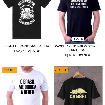
3 CORES
CAMISETA - BOBBY MOTOQUEIRO
CAMISETA - ESPERANDO O DIA DOS
HUMILHADO...
R$79,90
R$99,90
R$79,90
R$99,90
20
%
OFF
20
%
OFF