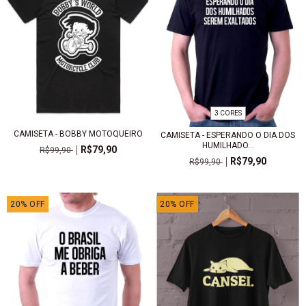
3 CORES
CAMISETA - BOBBY MOTOQUEIRO
CAMISETA - ESPERANDO O DIA DOS
HUMILHADO...
R$79,90
R$99,90
R$79,90
R$99,90
20
%
OFF
20
%
OFF