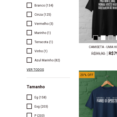
Branco (134)
Cinza (125)
Vermelho (3)
Marinho (1)
Terracota (1)
CAMISETA - UMA H
Vinho (1)
R$7
R$99,90
Azul Marinho (82)
VER TODOS
20
%
OFF
Tamanho
Eg (158)
Exg (203)
P (203)