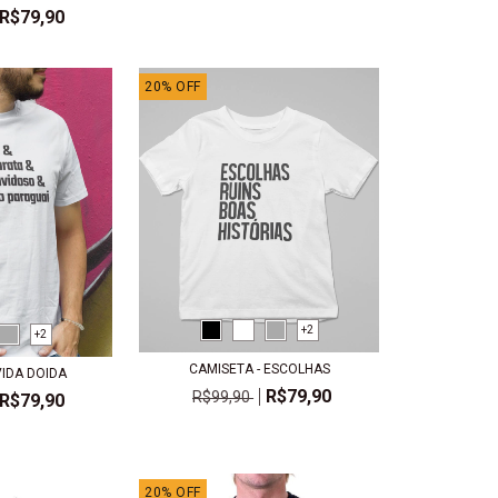
R$79,90
20
%
OFF
+2
+2
CAMISETA - ESCOLHAS
VIDA DOIDA
R$79,90
R$99,90
R$79,90
20
%
OFF