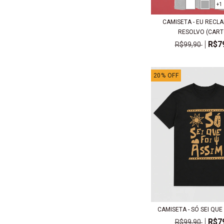
+1
CAMISETA - EU RECL
RESOLVO (CARTO
R$7
R$99,90
20
%
OFF
CAMISETA - SÓ SEI QUE
R$7
R$99,90