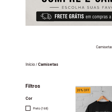
Camisetas
Início
Camisetas
/
Filtros
20
%
OFF
Cor
Preto (168)