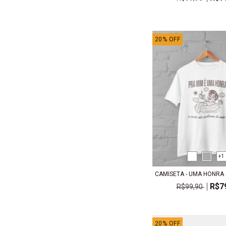
20
%
OFF
+1
CAMISETA - UMA HONRA
R$7
R$99,90
20
%
OFF