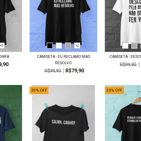
+2
+2
ONRA.
CAMISETA - EU RECLAMO MAS
CAMISETA - DESC
RESOLVO
9,90
R$99,90
R$79,90
R$99,90
20
%
OFF
20
%
OFF