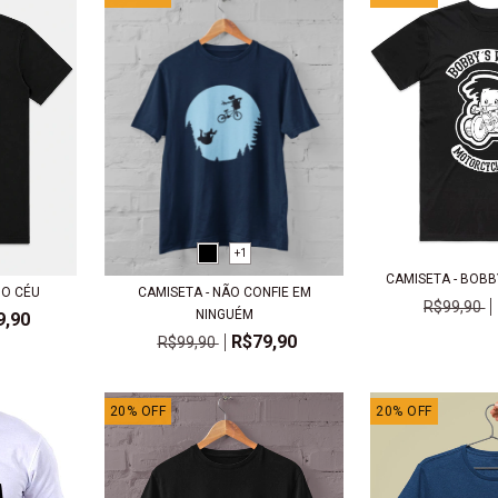
+1
CAMISETA - BOB
DO CÉU
CAMISETA - NÃO CONFIE EM
R$99,90
NINGUÉM
9,90
R$79,90
R$99,90
20
%
OFF
20
%
OFF