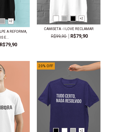
+2
+2
CAMISETA - I LOVE RECLAMAR
LPE A REFORMA,
R$79,90
R$99,90
 E...
R$79,90
20
%
OFF
+2