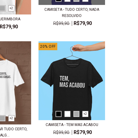
+2
CAMISETA - TUDO CERTO, NADA
RESOLVIDO
QUERIMBORA
R$79,90
R$99,90
R$79,90
20
%
OFF
+2
+2
CAMISETA - TEM MAS ACABOU
AR TUDO CERTO,
R$79,90
R$99,90
LG...