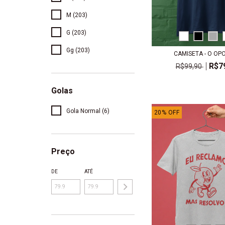
M (203)
G (203)
Gg (203)
CAMISETA - O OP
R$7
R$99,90
Golas
Gola Normal (6)
20
%
OFF
Preço
DE
ATÉ