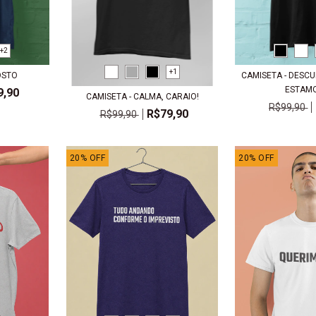
+2
+1
OSTO
CAMISETA - DESCU
ESTAMOS
9,90
CAMISETA - CALMA, CARAIO!
R$99,90
R$79,90
R$99,90
20
%
OFF
20
%
OFF