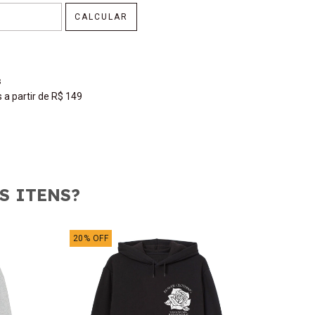
CALCULAR
s
a partir de R$ 149
S ITENS?
20
%
OFF
20
%
OF