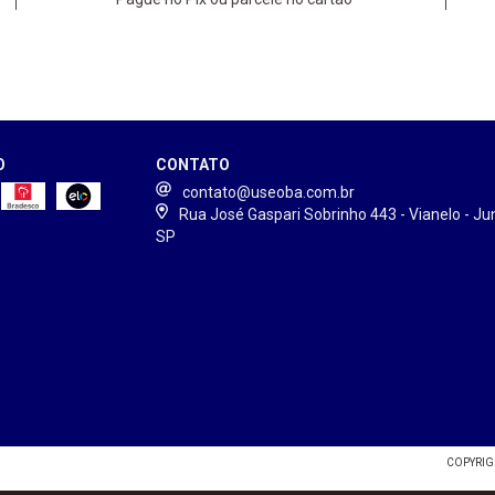
O
CONTATO
contato@useoba.com.br
Rua José Gaspari Sobrinho 443 - Vianelo - Jun
SP
COPYRIGH