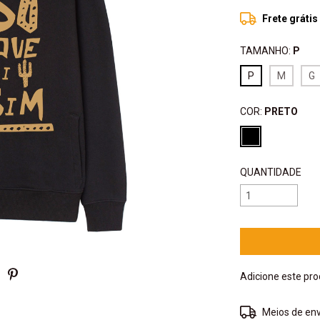
Frete grátis
TAMANHO:
P
P
M
G
COR:
PRETO
QUANTIDADE
Adicione este pr
Entregas para o 
Meios de env