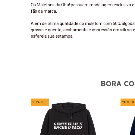
Os Moletons da Oba! possuem modelagem exclusiva e pró
fãs da marca.
Além de ótima qualidade do moletom com 50% algodão e
grosso e quente, acabamento e impressão em silk scre
esfarela sua estampa.
BORA CO
20
%
OFF
20
%
OF